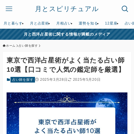
月とスピリチュアル
月と暮らす
月と占星術
月相占い
運勢を知る
12星座
占い
月と西洋占星術に関する情報が満載のメディア
ホーム
占い師を探す
東京で西洋占星術がよく当たる占い師
10選【口コミで人気の鑑定師を厳選】
2025年3月28日
2025年5月20日
占い師を探す