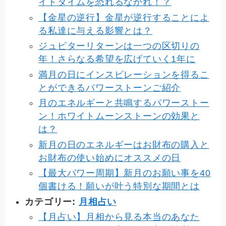
イドタイムを恐れるなかれ！？
【金星の逆行】金星が逆行することによ
る私達に与える影響とは？
ジュピターリターンは一つの区切りの
年！さらなる希望を広げていく1年に
満月の日にインスピレーションを得るこ
とができるパワーストーンご紹介
月のエネルギーと共鳴するパワーストー
ン！ホワイトムーンストーンの効果と
は？
新月の日のエネルギーはお財布の購入と
お財布の使い始めにオススメの日
【最大パワー周期】新月のお願い事を40
個書ける！願いが叶う特別な期間とは
カテゴリー:
月相占い
【月占い】月相から見る本当のあなた