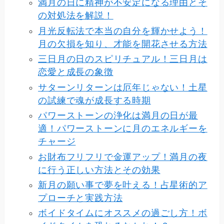
満月の日に精神が不安定になる理由とそ
の対処法を解説！
月光反転法で本当の自分を輝かせよう！
月の欠損を知り、才能を開花させる方法
三日月の日のスピリチュアル！三日月は
恋愛と成長の象徴
サターンリターンは厄年じゃない！土星
の試練で魂が成長する時期
パワーストーンの浄化は満月の日が最
適！パワーストーンに月のエネルギーを
チャージ
お財布フリフリで金運アップ！満月の夜
に行う正しい方法とその効果
新月の願い事で夢を叶える！占星術的ア
プローチと実践方法
ボイドタイムにオススメの過ごし方！ボ