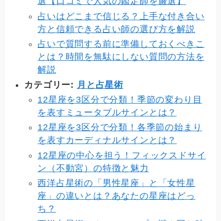
選【口コミで人気の鑑定師を厳選】
占いはどこまで信じる？上手な付き合い
方と信頼できる占い師の選び方を解説
占いで質問する前に準備しておくべきこ
とは？時間を無駄にしない質問の方法を
解説
カテゴリー:
月と占星術
12星座を3区分で分類！季節の変わり目
を表すミュータブルサインとは？
12星座を3区分で分類！各季節の始まり
を表すカーディナルサインとは？
12星座の中心を担う！フィックスドサイ
ン（不動宮）の特徴と魅力
西洋占星術の「男性星座」と「女性星
座」の違いとは？あなたの星座はどっ
ち？