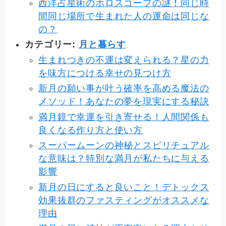
西洋占星術のホロスコープの謎！同じ時
間同じ場所で生まれた人の運命は同じな
の？
カテゴリー:
月と暮らす
生まれつきの不運は変えられる？星の力
を味方につける幸せの見つけ方
新月の願い事が叶う確率を高める魔法の
メソッド！あなたの夢を現実にする秘訣
満月鏡で幸運を引き寄せる！人間関係も
良くなる作り方と使い方
スーパームーンの神秘とスピリチュアル
な意味は？特別な満月が私たちに与える
影響
新月の日にすると良いこと！デトックス
効果抜群のファスティングがオススメな
理由