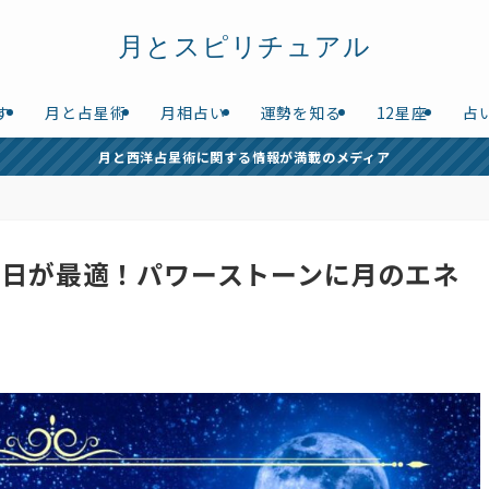
月とスピリチュアル
す
月と占星術
月相占い
運勢を知る
12星座
占
月と西洋占星術に関する情報が満載のメディア
の日が最適！パワーストーンに月のエネ